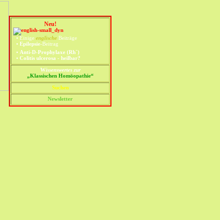
Neu!
•
Einige
englische
Beiträge
•
Epilepsie
-Beitrag
-
•
Anti-D-Prophylaxe (Rh
)
•
Colitis ulcerosa - heilbar?
W
issenswertes zur
„Klassischen Homöopathie“
Suchen
Newsletter