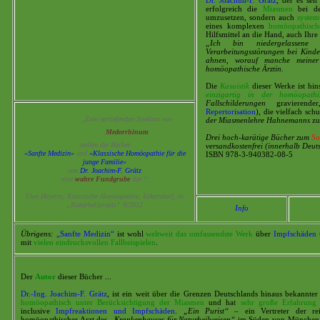
Dr. Joachim-F. Grätz
, der es sei
erfolgreich die
Miasmen
bei d
umzusetzen, sondern auch
system
eines komplexen
homöopathisc
Hilfsmittel an die Hand, auch Ihre
„Ich
bin
niedergelassene
Verarbeitungsstörungen
bei
Kinde
ahnen, worauf manche meiner 
homöopathische
Ärztin.
Die
Kasuistik
dieser Werke ist hin
einzigartig
in
der
homöopathi
Fallschilderungen
gravierend
Repertorisation
), die vielfach sc
„
Zum vertiefenden Studium von
der
Miasmenlehre
Hahnemanns
zu
Medorrhinum
Drei hoch-karätige Bücher zum
So
stellen die Bücher
versandkostenfrei (innerhalb Deut
«Sanfte Medizin»
und
«Klassische Homöopathie für die
ISBN 978-3-940382-08-5
junge Familie»
von
Dr. Joachim-F. Grätz
eine
wahre Fundgrube
dar.“
Uwe Heyeres, Klassische Homöopathie, Eckersdorf, in
„Naturheilpraxis“ 9/2012
Info
Übrigens:
„Sanfte Medizin“
ist wohl
weltweit das umfassendste Werk
über
Impfschäden
mit
vielen eindrucksvollen Fallbeispielen
.
Der
Autor
dieser Bücher ...
Dr.-Ing. Joachim-F. Grätz
, ist ein weit über die Grenzen Deutschlands hinaus bekannte
homöopathisch unter Berücksichtigung der Miasmen
und hat
sehr große Erfahrung
inclusive
Impfreaktionen und Impfschäden
.
„Ein
Purist“
– ein Vertreter der re
homöopathischer Arzt des
„Krankenhauses
für
Naturheilweisen“
im Süden von München e