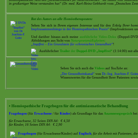
in
großartiger
Weise
verstanden
hat“ (Dr.
med.
Karl-Heinz
Gebhardt
vom „Deutschen Zentr
Rat
des
Autors
an
alle
Homöotherapeuten:
Sehen Sie sich in
Ihrem eigenen Interesse
und für den
Erfolg Ihrer hom
Impfzusammenhänge in der Homöopathischen Praxis“
(Impfreaktionen un
Und darüber hinaus auch meine
ausführliche Video-Doku
(Doppel-DVD) 
Abbildungen aus Sicht von
Naturgesetzmäßigkeiten
:
„Impffrei – Ein Grundstein für «chronische» Gesundheit“
!
Ausführlicher
Trailer
der
Doppel-DVD „Impffrei“
(1:14:00) mit al
Sehen Sie sich auch die
Videos
auf
YouTube
an:
„Der Gesundheitskanal“
von
Dr.-Ing. Joachim-F. Grät
Wissenswertes für die Gesundheit Ihrer Patienten sow
• Homöopathische Fragebogen für die antimiasmatische Behandlung
Fragebogen
(für
Erwachsene
/ für
Kinder
) als Grundlage für das
Anamnesegespräch
bei
für Erwachsene, 32 Seiten DIN A4: € 4,50
für Kinder, 16 Seiten DIN A4: € 2,90
Fragebogen
(für Erwachsene/Kinder) auf
Englisch
;
für
die
Arbeit
mit
Patienten,
die