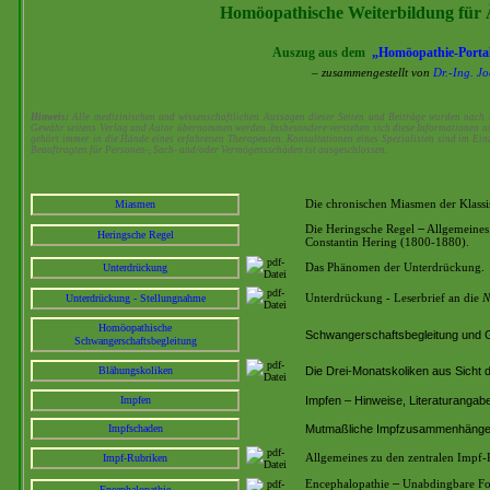
Homöopathische Weiterbildung für 
Auszug aus dem
„Homöopathie-Porta
–
zusammengestellt von
Dr.-Ing. J
Hinweis:
Alle medizinischen und wissenschaftlichen Aussagen dieser Seiten und Beiträge wurden nach 
Gewähr seitens Verlag und Autor übernommen werden. Insbesondere verstehen sich diese Informationen n
gehört immer in die Hände eines erfahrenen Therapeuten. Konsultationen eines Spezialisten sind im Einz
Beauftragten für Personen-, Sach- und/oder Vermögensschäden ist ausgeschlossen.
Miasmen
Die chronischen Miasmen der Klas
–
Die Heringsche Regel
Allgemeines 
Heringsche Regel
Constantin Hering (1800-1880).
Unterdrückung
Das Phänomen der Unterdrückung.
Unterdrückung - Stellungnahme
Unterdrückung - Leserbrief an die
N
Homöopathische
Schwangerschaftsbegleitung und G
Schwangerschaftsbegleitung
Blähungskoliken
Die Drei-Monatskoliken aus Sicht 
Impfen
Impfen – Hinweise, Literaturangabe
Impfschaden
Mutmaßliche Impfzusammenhänge 
Impf-Rubriken
Allgemeines zu den zentralen Impf-
–
Encephalopathie
Unabdingbare Fo
Encephalopathie