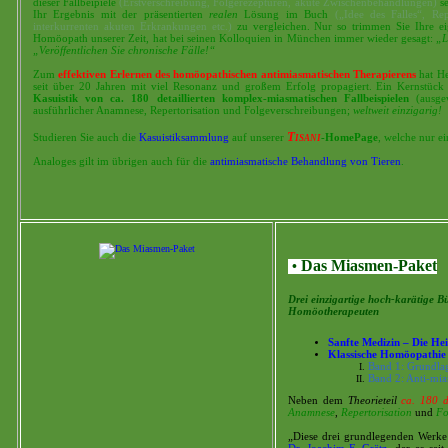
dieser Fallbeipiele
(Erstverschreibung, Folgerezepturen, akute Zwischenbehandlungen)
se
Ihr Ergebnis mit der präsentierten
realen
Lösung im Buch
(„Idee des Falles“, Re
interkurrenten akuten Erkrankungen etc.)
zu vergleichen. Nur so trimmen Sie Ihre e
Homöopath unserer Zeit, hat bei seinen Kolloquien in München immer wieder gesagt:
„L
„Veröffentlichen Sie chronische Fälle!“
Zum
effektiven Erlernen des homöopathischen antimiasmatischen Therapierens
hat H
seit über 20 Jahren mit viel Resonanz und großem Erfolg propagiert. Ein Kernstück 
Kasuistik von ca. 180 detaillierten komplex-miasmatischen Fallbeispielen
(ausgew
ausführlicher Anamnese, Repertorisation und Folgeverschreibungen;
weltweit einzigarig!
Tisani
Studieren Sie auch die
Kasuistiksammlung
auf unserer
-HomePage
, welche nur e
Analoges gilt im übrigen auch für die
antimiasmatische Behandlung von Tieren
.
Das Miasmen-Paket
•
Drei einzigartige hoch-karätige B
Homöotherapeuten
Sanfte Medizin – Die Hei
Klassische Homöopathie 
Band 1: Grundlag
Band 2: Anti-mias
Neben dem
Theorieteil
ca.
180
d
Anamnese
,
Repertorisation
und
Fo
„Diese drei grundlegenden Werk