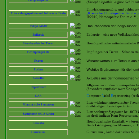
(Encephalopathie: diffuse Gehirnen
Entwicklungsgestörte und behindert
Entwicklungsgestörte und behinderte Kinder
„Klassische Homöopathie für die j
II/2010, Homöopathie Forum e. V.,
Indigo-Kinder
Das Phänomen der Indigo-Kinder.
Epilepsie
Epilepsie – eine neue Volkskrankh
Homöopathie bei Tieren
Homöopathische antimiasmatische B
–
Tierimpfungen etc.
Impfungen bei Tieren
Schaden sta
Tetanus
Wissenswertes zum Tetanus aus h
Pocken
Wichtige Ergänzungen für die hom
Aktuelles
Aktuelles aus der homöopathisch-me
Allgemeines zu den homöopathische
Repertorium
(besonders empfehlenswert für ang
CAR
C
omputer
A
ided
R
epertorizing (rech
Liste wichtiger
miasmatischer Symp
Miasmatische Symptome
dreibändigen Kent-Repertorium.
Liste wichtiger
Symptome
bei
MCD-K
Symptome MCD-Kinder
im dreibändigen Kent-Repertorium.
– Intere
Homöopathische Kasuistik
Kasuistik
Berücksichtigung der Miasmen; z. T.
Curriculum
Curriculum „Autodidaktisches Studi