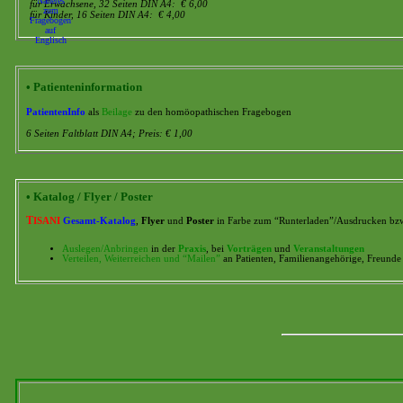
für Erwachsene, 32 Seiten DIN A4: € 6,00
für Kinder, 16 Seiten DIN A4: € 4,00
• Patienteninformation
PatientenInfo
als
Beilage
zu den homöopathischen Fragebogen
6 Seiten Faltblatt DIN A4; Preis: € 1,00
• Katalog / Flyer / Poster
T
ISANI
Gesamt-Katalog
,
Flyer
und
Poster
in Farbe zum “Runterladen”/Ausdrucken bzw
Auslegen/Anbringen
in der
Praxis
, bei
Vorträgen
und
Veranstaltungen
Verteilen, Weiterreichen und “Mailen”
an Patienten, Familienangehörige, Freunde