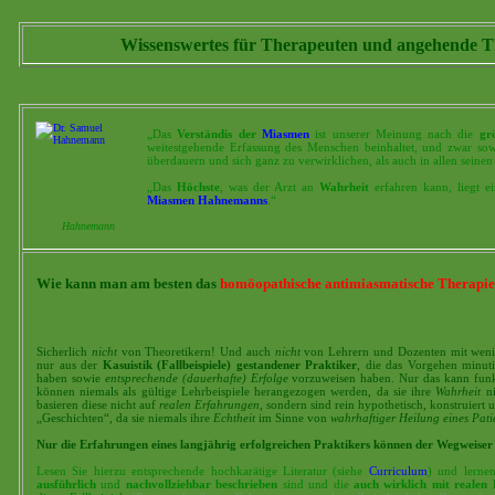
Wissenswertes für Therapeuten und angehende Th
„Das
Verständis der
Miasmen
ist unserer Meinung nach die
gr
weitestgehende Erfassung des Menschen beinhaltet, und zwar sowo
überdauern und sich ganz zu verwirklichen, als auch in allen seinen
„Das
Höchste
, was der Arzt an
Wahrheit
erfahren kann, liegt e
Miasmen
Hahnemanns
.“
Hahnemann
Wie kann man am besten das
homöopathische antimiasmatische Therapi
Sicherlich
nicht
von Theoretikern! Und auch
nicht
von Lehrern und Dozenten mit weni
nur aus der
Kasuistik (Fallbeispiele) gestandener Praktiker
, die das Vorgehen minut
haben sowie
entsprechende (dauerhafte) Erfolge
vorzuweisen haben. Nur das kann funkti
können niemals als gültige Lehrbeispiele herangezogen werden, da sie ihre
Wahrheit
ni
basieren diese nicht auf
realen Erfahrungen
, sondern sind rein hypothetisch, konstruier
„Geschichten“, da sie niemals ihre
Echtheit
im Sinne von
wahrhaftiger Heilung eines Pati
Nur die Erfahrungen eines langjährig erfolgreichen Praktikers können der Wegweiser 
Lesen Sie hierzu entsprechende hochkarätige Literatur (siehe
Curriculum
) und lerne
ausführlich
und
nachvollziehbar beschrieben
sind und die
auch wirklich mit realen 