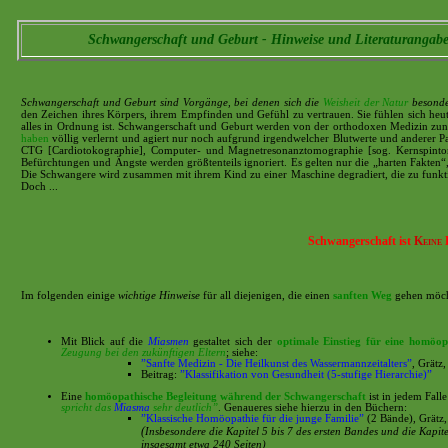
Schwangerschaft und Geburt - Hinweise und Literaturangab
Schwangerschaft und Geburt sind Vorgänge, bei denen sich die
Weisheit der Natur
besonder
den Zeichen ihres Körpers, ihrem Empfinden und Gefühl zu vertrauen. Sie fühlen sich heut
alles in Ordnung ist. Schwangerschaft und Geburt werden von der orthodoxen Medizin zu
haben
völlig verlernt und agiert nur noch aufgrund irgendwelcher Blutwerte und anderer P
CTG [Cardiotokographie], Computer- und Magnetresonanztomographie [sog. Kernspintom
Befürchtungen und Ängste werden größtenteils ignoriert. Es gelten nur die „harten Fakten“
Die Schwangere wird zusammen mit ihrem Kind zu einer Maschine degradiert, die zu funkti
Doch ...
Schwangerschaft ist
Keine
K
Im folgenden einige
wichtige
Hinweise
für all diejenigen, die einen
sanften Weg
gehen möc
Mit Blick auf die
Miasmen
gestaltet sich der
optimale Einstieg für eine homöop
Zeugung bei den zukünftigen Eltern
; siehe:
”Sanfte Medizin - Die Heilkunst des Wassermannzeitalters”
, Grätz,
Beitrag:
”Klassifikation von Gesundheit (5-stufige Hierarchie)”
Eine
homöopathische Begleitung während der Schwangerschaft
ist in jedem Fall
spricht das
Miasma
sehr deutlich”
. Genaueres siehe hierzu in den Büchern:
”Klassische Homöopathie für die junge Familie”
(2 Bände), Grätz, 
(
Insbesondere die Kapitel 5 bis 7 des ersten Bandes und die Kapit
insgesamt etwa 240 Seiten)