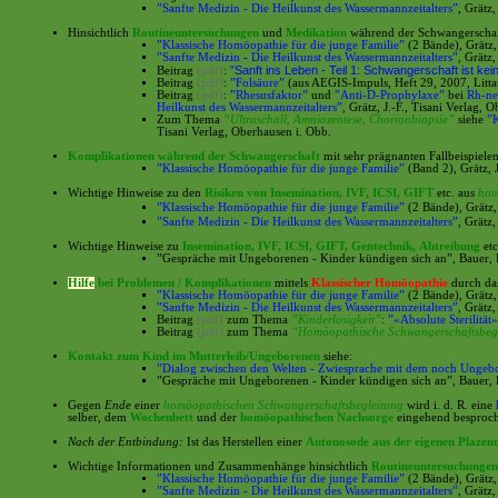
”Sanfte Medizin - Die Heilkunst des Wassermannzeitalters”
, Grätz,
Hinsichtlich
Routineuntersuchungen
und
Medikation
während der Schwangerschaft
”Klassische Homöopathie für die junge Familie”
(2 Bände), Grätz, 
”Sanfte Medizin - Die Heilkunst des Wassermannzeitalters”
,
Grätz,
”Sanft ins Leben - Teil 1: Schwangerschaft ist kei
Beitrag
(pdf)
:
Beitrag
(pdf)
:
”Folsäure”
(aus AEGIS-Impuls, Heft 29, 2007, Litta
Beitrag
(pdf)
:
”Rhesusfaktor”
und
”Anti-D-Prophylaxe”
bei
Rh-ne
Heilkunst des Wassermannzeitalters”
,
Grätz, J.-F., Tisani Verlag, 
Zum Thema
“Ultraschall, Amniozentese, Chorionbiopsie”
siehe
”K
Tisani Verlag, Oberhausen i. Obb.
Komplikationen während der Schwangerschaft
mit sehr prägnanten Fallbeispielen
”Klassische Homöopathie für die junge Familie”
(Band 2), Grätz, J
Wichtige Hinweise zu den
Risiken von Insemination, IVF, ICSI, GIFT
etc. aus
hom
”Klassische Homöopathie für die junge Familie”
(2 Bände), Grätz,
”Sanfte Medizin - Die Heilkunst des Wassermannzeitalters”
,
Grätz,
Wichtige Hinweise zu
Insemination, IVF, ICSI, GIFT, Gentechnik,
Abtreibung
et
”Gespräche mit Ungeborenen - Kinder kündigen sich an”
, Bauer,
Hilfe
bei Problemen / Komplikationen
mittels
Klassischer Homöopathie
durch d
”Klassische Homöopathie für die junge Familie”
(2 Bände), Grätz, 
”Sanfte Medizin - Die Heilkunst des Wassermannzeitalters”
,
Grätz,
Beitrag
(pdf)
zum Thema
”Kinderlosigkeit”
:
”«Absolute Sterilität
Beitrag
(pdf)
zum Thema
“Homöopathische Schwangerschaftsbeg
Kontakt zum Kind im Mutterleib/Ungeborenen
siehe:
”Dialog zwischen den Welten - Zwiesprache mit dem noch Ungeb
”Gespräche mit Ungeborenen - Kinder kündigen sich an”
, Bauer,
Gegen
Ende
einer
homöopathischen Schwangerschaftsbegleitung
wird i. d. R. eine
selber, dem
Wochenbett
und der
homöopathischen Nachsorge
eingehend besproc
Nach der Entbindung:
Ist das Herstellen einer
Autonosode aus der eigenen Plazen
Wichtige Informationen und Zusammenhänge hinsichtlich
Routineuntersuchunge
”Klassische Homöopathie für die junge Familie”
(2 Bände), Grätz, 
”Sanfte Medizin - Die Heilkunst des Wassermannzeitalters”
,
Grätz,