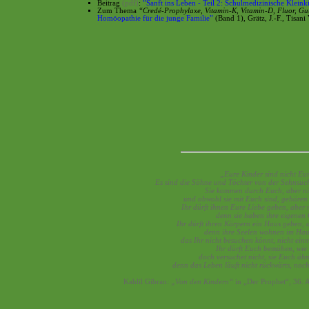
Beitrag
(pdf)
:
”Sanft ins Leben - Teil 2: Schulmedizinische Klein
Zum Thema
“Credé-Prophylaxe, Vitamin-K, Vitamin-D, Fluor, Gut
Homöopathie für die junge Familie”
(Band 1), Grätz, J.-F., Tisani
„Eure Kinder sind nicht Eur
Es sind die Söhne und Töchter von der Sehnsucht
Sie kommen durch Euch, aber ni
und obwohl sie mit Euch sind, gehören 
Ihr dürft ihnen Eure Liebe geben, aber
denn sie haben ihre eigenen
Ihr dürft ihren Körpern ein Haus geben, a
denn ihre Seelen wohnen im Hau
das Ihr nicht besuchen könnt, nicht ein
Ihr dürft Euch bemühen, wie s
doch versuchet nicht, sie Euch äh
denn das Leben läuft nicht rückwärts, noch
Kahlil Gibran:
„Von den Kindern“
in „Der Prophet“, 36. 